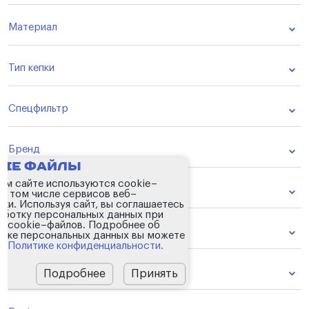
Материал
Тип кепки
Спецфильтр
Бренд
kie файлы
ем сайте используются cookie–
Цвет
 в том числе сервисов веб–
ики. Используя сайт, вы соглашаетесь
аботку персональных данных при
 cookie–файлов. Подробнее об
Пол
тке персональных данных вы можете
 в
Политике конфиденциальности.
Вид нанесения
Подробнее
Принять