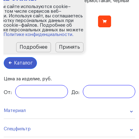
Набор Gems: ежедневник и термостакан, черный
ем сайте используются cookie–
 в том числе сервисов веб–
ики. Используя сайт, вы соглашаетесь
3 284.00₽
аботку персональных данных при
 cookie–файлов. Подробнее об
тке персональных данных вы можете
 в
Политике конфиденциальности.
Подробнее
Принять
Страницы:
Каталог
Цена за изделие, руб.
От:
До:
Материал
Спецфильтр