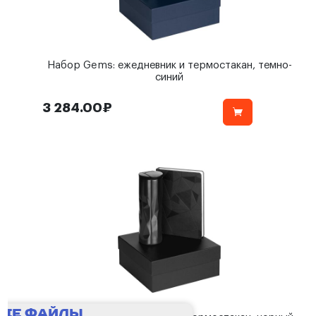
Набор Gems: ежедневник и термостакан, темно-
синий
3 284.00₽
kie файлы