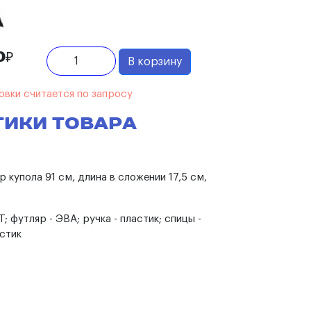
0₽
В корзину
овки считается по запросу
тики товара
 купола 91 см, длина в сложении 17,5 см,
T; футляр - ЭВА; ручка - пластик; спицы -
стик