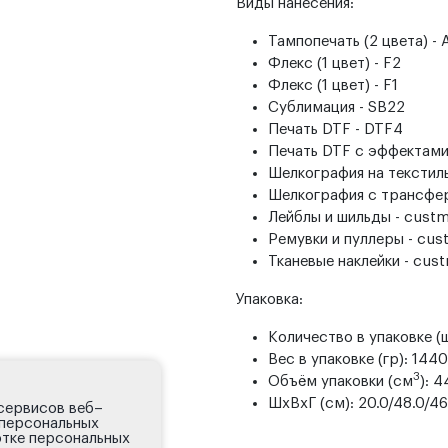
Виды нанесения:
Тампопечать (2 цвета) - 
Флекс (1 цвет) - F2
Флекс (1 цвет) - F1
Сублимация - SB22
Печать DTF - DTF4
Печать DTF с эффектами 
Шелкография на текстиль 
Шелкография с трансфер
Лейблы и шильды - cust
Ремувки и пуллеры - cus
Тканевые наклейки - cus
Упаковка:
Количество в упаковке (ш
Вес в упаковке (гр): 144
3
Объём упаковки (см
): 
ШxВxГ (см): 20.0/48.0/46
 сервисов веб–
 персональных
тке персональных