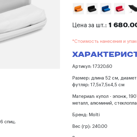
1 680.0
Цена за шт.:
*Стоимость нанесения и упак
Характерис
Артикул:
17320.60
Размер:
длина 52 см, диаметр
футляр: 17,5х7,5х4,5 см
Материал:
купол - эпонж, 190
металл, алюминий, стеклопла
Бренд:
Molti
6 спиц.
Вес (гр):
240.00