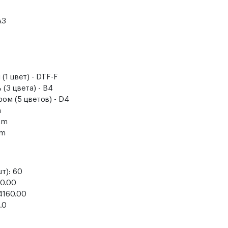
A3
(1 цвет) - DTF-F
(3 цвета) - B4
ом (5 цветов) - D4
m
tm
tm
т): 60
00.00
44160.00
.0