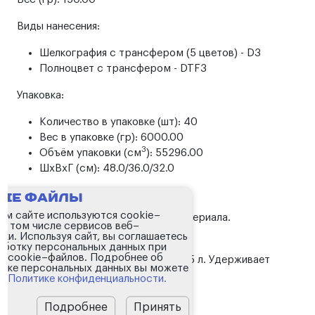
Виды нанесения:
Шелкография с трансфером (5 цветов) - D3
Полноцвет с трансфером - DTF3
Упаковка:
Количество в упаковке (шт): 40
Вес в упаковке (гр): 6000.00
3
Объём упаковки (см
): 55296.00
ШxВxГ (см): 48.0/36.0/32.0
Описание:
kie файлы
ем сайте используются cookie–
Сумка из термоизоляционного материала.
 в том числе сервисов веб–
ики. Используя сайт, вы соглашаетесь
аботку персональных данных при
 cookie–файлов. Подробнее об
Объем 3 л. Вмещает 6 банок по 0,5 л. Удерживает
тке персональных данных вы можете
температуру до 6 часов.
 в
Политике конфиденциальности.
Подробнее
Принять